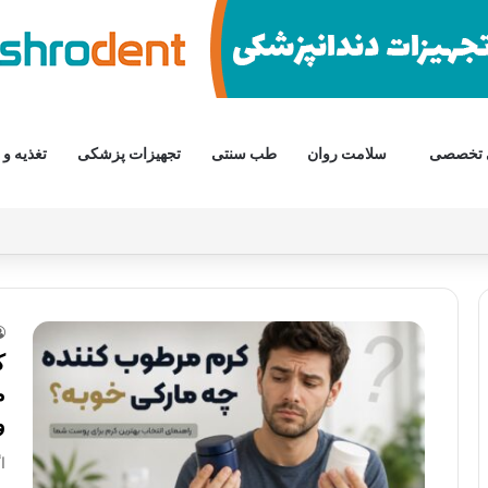
 تخصصی
سلامت روان
طب سنتی
تجهیزات پزشکی
تغذیه و 
ک
م
و
ا
ب