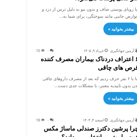
یا رویای پوستی صاف و بدون مو به دلیل ترس از درد و
وارض جانبی مانند سوختگی، برای شما به…
بیشتر بخوانید »
آرمین جهانگیری
خرداد ۹, ۱۴۰۵
۰
15
۶ اعتراف دردناک بیماران مصرف کننده
رص های چاقی
ما با ۶ نفر حرف زدیم که بعد از مصرف داروهای چاقی
دن بدون تاییدیه معتبر، با مشکلات جدی دست…
بیشتر بخوانید »
آرمین جهانگیری
اسفند ۴, ۱۴۰۴
۰
16
را پرشین دکترز صندلی ماساژ مکس