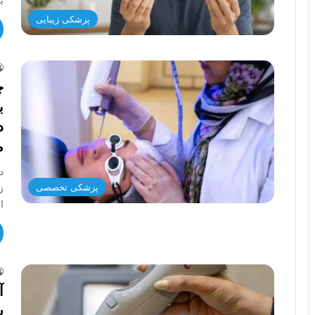
پزشکی زیبایی
چ
د
م
د
ز
پزشکی تخصصی
ا
آ
س