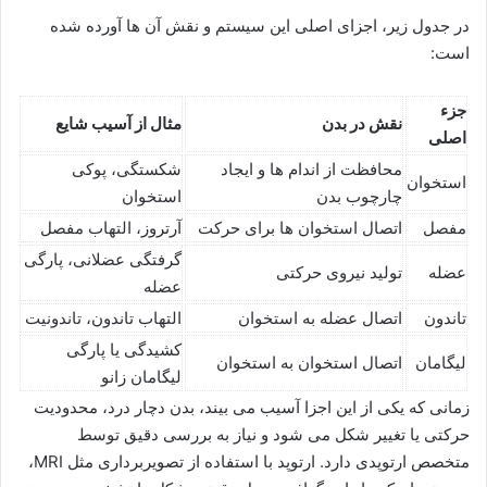
در جدول زیر، اجزای اصلی این سیستم و نقش آن ها آورده شده
است:
جزء
نقش در بدن
مثال از آسیب شایع
اصلی
محافظت از اندام ها و ایجاد
شکستگی، پوکی
استخوان
چارچوب بدن
استخوان
مفصل
اتصال استخوان ها برای حرکت
آرتروز، التهاب مفصل
گرفتگی عضلانی، پارگی
عضله
تولید نیروی حرکتی
عضله
تاندون
اتصال عضله به استخوان
التهاب تاندون، تاندونیت
کشیدگی یا پارگی
لیگامان
اتصال استخوان به استخوان
لیگامان زانو
زمانی که یکی از این اجزا آسیب می بیند، بدن دچار درد، محدودیت
حرکتی یا تغییر شکل می شود و نیاز به بررسی دقیق توسط
متخصص ارتوپدی دارد. ارتوپد با استفاده از تصویربرداری مثل MRI،