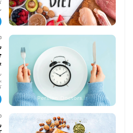
ک
س
ر
چ
ب
ر
پ
ک
ر
ک