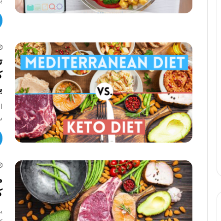
ت
ک
ب
ا
س
م
ک
ی