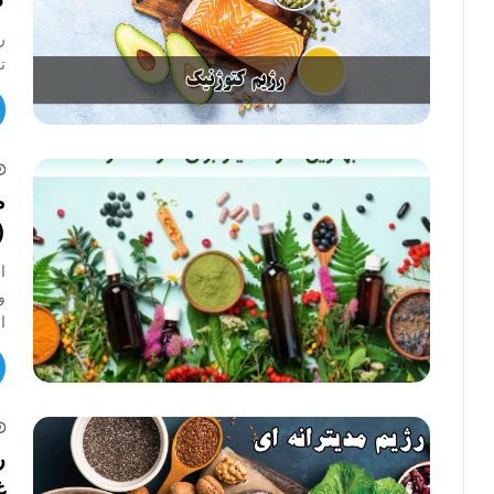
ر
ت
م
(
ا
و
ا
ر
غ