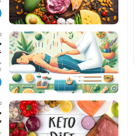
ک
ط
ع
ک
م
س
ر