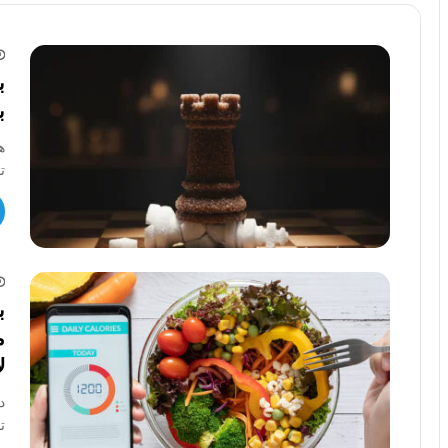
ب
ب
ه
ت
ب
م
ل
ت
ب