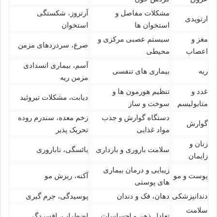
مشکلات مفاصل و
آرتروز، شکستگی
ارتوپدی
استخوان ها
استخوان
مغز و
سیستم عصبی مرکزی و
صرع، سردردهای مزمن
اعصاب
محیطی
آسم، بیماری انسدادی
ریه
بیماری های تنفسی
مزمن ریه
غدد و
تنظیم هورمون ها و
دیابت، مشکلات تیروئید
متابولیسم
سوخت و ساز
دستگاه گوارش و جذب
زخم معده، سندرم روده
گوارش
مواد غذایی
تحریک پذیر
زنان و
سلامت باروری و بارداری
یائسگی، ناباروری
زایمان
زیبایی و درمان بیماری
پوست و مو
آکنه، ریزش مو
های پوستی
دندانپزشکی
دهان، فک و دندان
پوسیدگی، جرم گیری
سلامت
تعادل ذهن و احساسات
اضطراب، افسردگی