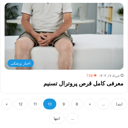
اخبار پزشکی
خرداد ۱۷, ۱۴۰۳
738
معرفی کامل قرص پروترال تسنیم
ابتدا
...
«
8
9
10
11
12
»
...
انتها