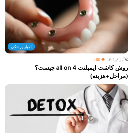
اخبار پزشکی
آبان ۶, ۱۴۰۳
480
روش کاشت ایمپلنت all on 4 چیست؟
(مراحل+هزینه)