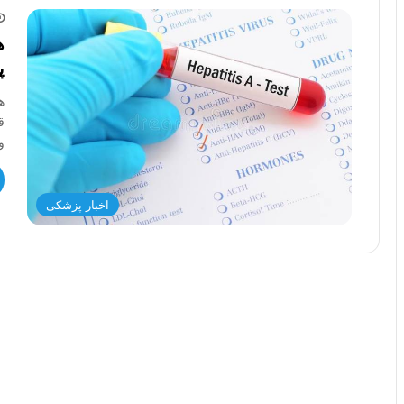
پ
ه
ق
و
اخبار پزشکی