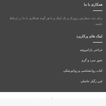
همکاری با ما
برای ثبت سفارش رپورتاژ و بک لینک و یا هر گونه همکاری با ما در ارتباط
باشید.
لینک های پرکاربرد
جراحی پاراتیروئید
بخور سرد و گرم
کتاب روانشناسی و روانپزشکی
لیزر زگیل تناسلی
توسعه و مارکتینگ:
بیزینس یار