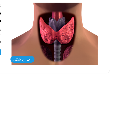
ب
م
ب
ع
ه
اخبار پزشکی