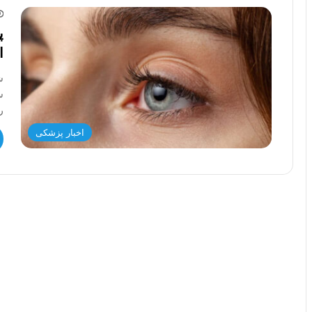
پ
ا
ش
س
ر
اخبار پزشکی