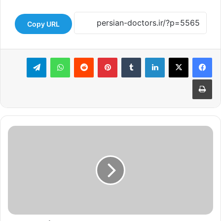
Copy URL
لینکدین
‫تامبلر
‫پین‌ترست
‫رددیت
واتس آپ
تلگرام
چاپ
کاشت
دندان
دیجیتال
با
هدایت
لیزری
چیست
و
چگونه