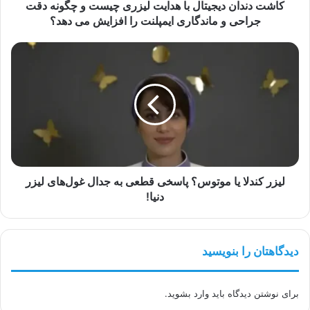
دقت
کاشت دندان دیجیتال با هدایت لیزری چیست و چگونه دقت
جراحی
جراحی و ماندگاری ایمپلنت را افزایش می دهد؟
و
ماندگاری
لیزر
ایمپلنت
کندلا
را
یا
افزایش
موتوس؟
می
پاسخی
دهد؟
قطعی
به
جدال
غول‌های
لیزر
لیزر کندلا یا موتوس؟ پاسخی قطعی به جدال غول‌های لیزر
دنیا!
دنیا!
دیدگاهتان را بنویسید
برای نوشتن دیدگاه باید
وارد بشوید
.