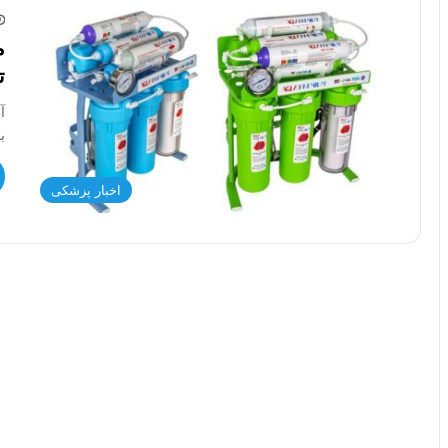
م
ت
آ
ب
اخبار پزشکی