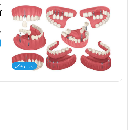
آ
ا
م
دندانپزشکی