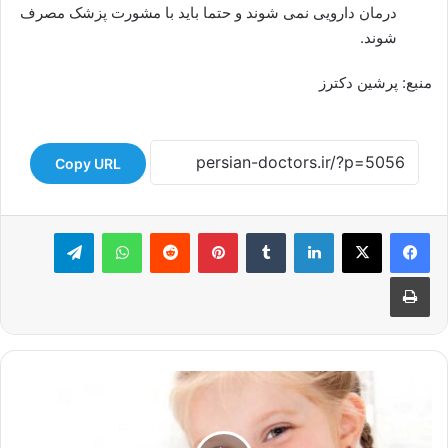
درمان دارویی نمی شوند و حتما باید با مشورت پزشک مصرف
شوند.
منبع: پرشین دکترز
Copy URL
لینکدین
‫تامبلر
‫پین‌ترست
‫رددیت
واتس آپ
تلگرام
چاپ
جلوگیری
از
پوسیدگی
دندان