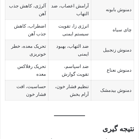
آرامش اعصاب، ضد
آلرژی، کاهش جذب
دمنوش بابونه
التهاب
آهن
انرژی زا، تقویت
اضطراب، کاهش
چای سیاه
سیستم ایمنی
جذب آهن
ضد التهاب، بهبود
تحریک معده، خطر
دمنوش زنجبیل
ایمنی
خونریزی
ضد اسپاسم،
تحریک رفلاکس
دمنوش نعناع
تقویت گوارش
معده
تنظیم فشار خون،
حساسیت، افت
دمنوش بیدمشک
آرام بخش
فشار خون
نتیجه گیری