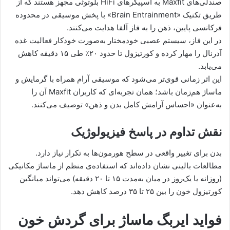
صندلی‌های Maxfit به اسپیکرهای HiFi بلوتوثی مجهز هستند که از
طریق تکنیک «Brain Entrainment» با پخش موسیقی در محدوده
فرکانسی پایین، ذهن را به فاز آلفا هدایت می‌کنند.
در این فاز، سیستم عصبی خودمختار به‌صورت خودکار فعالیت غده
آدرنال را مهار کرده و کورتیزول تا حدود ۲۰٪ طی ۱۵ دقیقه کاهش
می‌یابد.
این اثر زمانی قوی‌تر می‌شود که موسیقی آرام همراه با گرمایش و
ماساژ هم‌زمان باشد؛ همان تجربه‌ای که کاربران Maxfit آن را
به‌عنوان «احساس آرامش کامل بدن و ذهن» توصیف می‌کنند.
نقش تداوم در پاسخ فیزیولوژیک
بدن برای تغییر واقعی در سطح هورمون‌ها به تکرار نیاز دارد.
مطالعات بالینی نشان داده‌اند که استفاده‌ی منظم از ماساژ مکانیکی
(روزانه یا یک‌روز در میان به‌مدت ۱۵ تا ۲۰ دقیقه) می‌تواند میانگین
کورتیزول خون را بین ۲۵ تا ۳۵ درصد کاهش دهد.
فواید ایر‌بگ ماساژ برای گردش خون