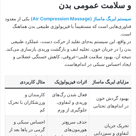
و سلامت عمومی بدن
سیستم ایر‌بگ ماساژ (Air Compression Massage)
یکی از معدود
فناوری‌هایی است که مستقیماً با فیزیولوژی طبیعی بدن هماهنگ
است.
در واقع، این سیستم به‌جای تقلید از حرکت دست، عملکرد طبیعی
بدن را در جریان خون، تخلیه لنف و بازگشت وریدی بازسازی می‌کند.
نتیجه آن، بهبود سلامت قلبی–عروقی، کاهش خستگی عضلانی و
ایجاد احساس سبکی در اندام‌هاست.
مزایای ایر‌بگ ماساژ
اثرات فیزیولوژیک
مثال کاربردی
فعال شدن رگ‌های
کارمندان و
بهبود گردش خون
وریدی و لنفاوی،
ورزشکاران با تحرک
در اندام‌های تحتانی
جلوگیری از ورم
کم
حذف سریع‌تر
احساس سبکی و
تحریک جریان
هورمون‌های
گرمی در پاها بعد از
لنفاوی و سم‌زدایی