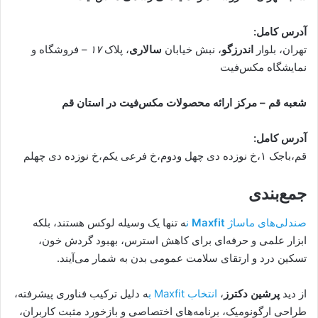
آدرس کامل:
تهران، بلوار
اندرزگو
، نبش خیابان
سالاری
، پلاک
۱۷
– فروشگاه و
نمایشگاه مکس‌فیت
شعبه قم – مرکز ارائه محصولات مکس‌فیت در استان قم
آدرس کامل:
قم،باجک ۱،خ نوزده دی چهل ودوم،خ فرعی یکم،خ نوزده دی چهلم
جمع‌بندی
صندلی‌های ماساژ
Maxfit
ن
ه تنها یک وسیله لوکس هستند، بلکه
ابزار علمی و حرفه‌ای برای کاهش استرس، بهبود گردش خون،
تسکین درد و ارتقای سلامت عمومی بدن به شمار می‌آیند.
از دید
پرشین دکترز
،
انتخاب Maxfit ب
ه دلیل ترکیب فناوری پیشرفته،
طراحی ارگونومیک، برنامه‌های اختصاصی و بازخورد مثبت کاربران،