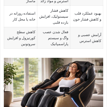
استرس و مواد زائد
ماساژ
کاهش فشار
بهبود عملکرد قلب
استفاده روزانه در
سیستولیک، افزایش
و کاهش فشار خون
خانه یا محل کار
بازده قلبی
فعال شدن عصب
کاهش سطح
آرامش عصبی و
واگ و سیستم
کورتیزول و افزایش
کاهش استرس
پاراسمپاتیک
سروتونین