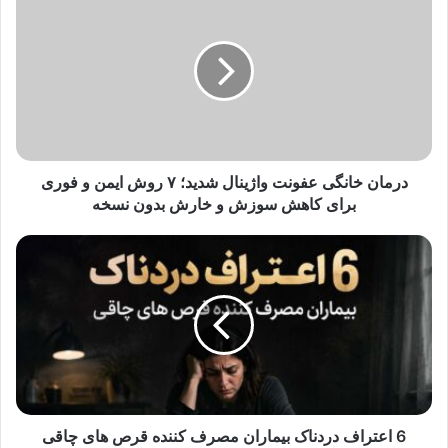
خانگی
عفونت
واژینال
شدید؛
۷
روش
ایمن
و
فوری
درمان خانگی عفونت واژینال شدید؛ ۷ روش ایمن و فوری
برای
برای کاهش سوزش و خارش بدون نسخه
کاهش
سوزش
6
و
اعتراف
خارش
دردناک
بدون
بیماران
نسخه
مصرف
کننده
قرص
های
چاقی
6 اعتراف دردناک بیماران مصرف کننده قرص های چاقی