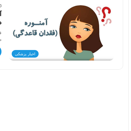
آ
د
ق
طبی
اخبار پزشکی