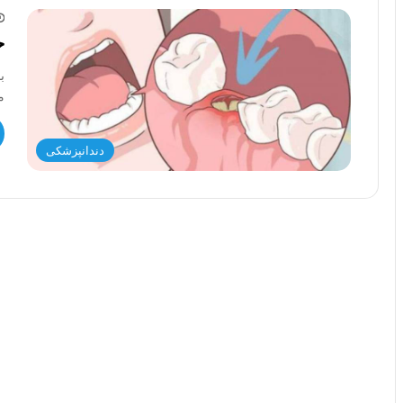
ح
ب
م
دندانپزشکی