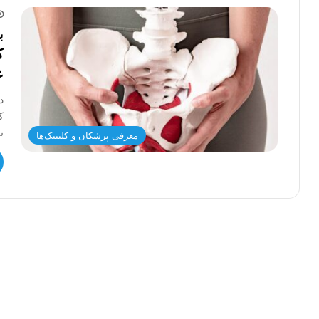
ب
ک
ع
د
ک
ب
معرفی پزشکان و کلینیک‌ها