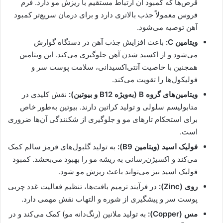
قرص‌ها که کمبود آن ارتباط مستقیم با ریزش مو دارد. فرم
فروس معمولاً جذب بالاتری دارد و برای درمان سریع‌تر کمبود
آهن توصیه می‌شود.
ویتامین C:
باعث افزایش جذب آهن در دستگاه گوارش
می‌شود و از اکسید شدن آهن جلوگیری می‌کند. این ویتامین
همچنین با خاصیت آنتی‌اکسیدانی، سلامت پوست سر و
فولیکول‌ها را تقویت می‌کند.
ویتامین‌های گروه B (به‌ویژه B12 و بیوتین):
نقش کلیدی در
متابولیسم سلولی و تولید کراتین دارند. بیوتین به‌طور خاص
برای استحکام تارهای مو و جلوگیری از شکنندگی آن‌ها ضروری
است.
فولیک اسید (ویتامین B9):
به تولید گلبول‌های قرمز سالم کمک
می‌کند و اکسیژن‌رسانی به ریشه مو را بهبود می‌بخشد. کمبود
فولیک اسید نیز می‌تواند باعث ریزش مو شود.
روی (Zinc):
در فرآیند ترمیم بافت‌ها، تنظیم فعالیت غدد چربی
پوست سر و پیشگیری از شوره و التهاب نقش مهمی دارد.
مس (Copper):
به تولید ملانین (رنگ‌دانه مو) کمک می‌کند و در