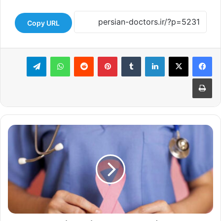
Copy URL
لینکدین
‫تامبلر
‫پین‌ترست
‫رددیت
واتس آپ
تلگرام
چاپ
بهترین
مدل
پروتز
سینه
بعد
جراحی
برداشتن
سینه