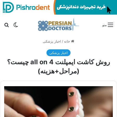
تغییر پو
جس
منو
خانه
/
اخبار پزشکی
اخبار پزشکی
روش کاشت ایمپلنت all on 4 چیست؟
(مراحل+هزینه)