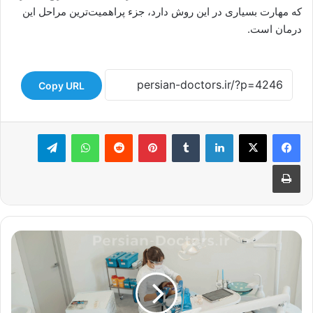
که مهارت‌ بسیاری در این روش دارد، جزء پراهمیت‌ترین مراحل این
درمان است.
Copy URL
لینکدین
‫تامبلر
‫پین‌ترست
‫رددیت
واتس آپ
تلگرام
چاپ
ب
ه
ت
ر
ی
ن