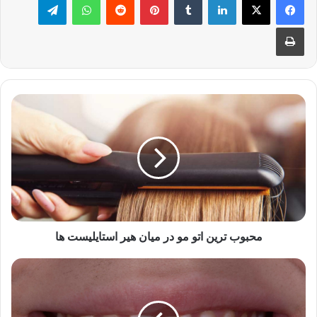
چاپ
محبوب
ترین
اتو
مو
در
میان
هیر
استایلیست
ها
محبوب ترین اتو مو در میان هیر استایلیست ها
درباره
فلوئوروزیس
دندانی
و