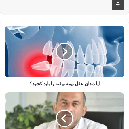
آیا
دندان
عقل
نیمه
نهفته
را
باید
کشید؟
آیا دندان عقل نیمه نهفته را باید کشید؟
بهترین
متخصص
کلیه
و
فشار
خون