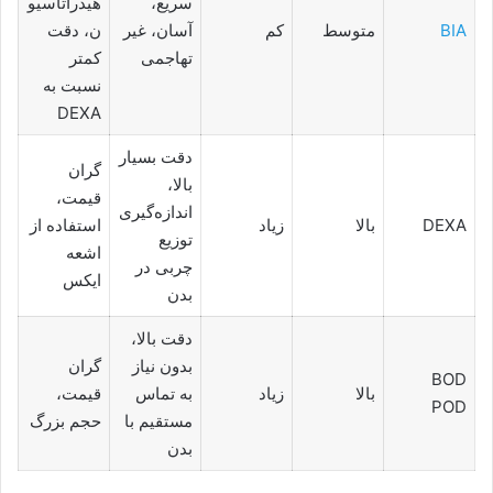
سریع،
هیدراتاسیو
BIA
متوسط
کم
آسان، غیر
ن، دقت
تهاجمی
کمتر
نسبت به
DEXA
دقت بسیار
گران
بالا،
قیمت،
اندازه‌گیری
DEXA
بالا
زیاد
استفاده از
توزیع
اشعه
چربی در
ایکس
بدن
دقت بالا،
بدون نیاز
گران
BOD
بالا
زیاد
به تماس
قیمت،
POD
مستقیم با
حجم بزرگ
بدن