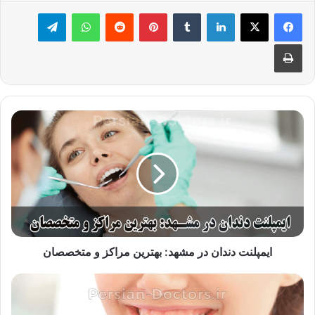
لینکدین
‫تامبلر
‫پین‌ترست
‫رددیت
واتس آپ
تلگرام
چاپ
ایمپلنت
دندان
در
مشهد:
بهترین
مراکز
و
متخصصان
ایمپلنت دندان در مشهد: بهترین مراکز و متخصصان
بهترین
رنگ
کامپوزیت