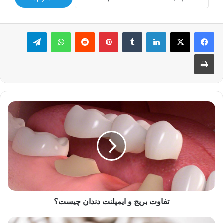
لینکدین
‫تامبلر
‫پین‌ترست
‫رددیت
واتس آپ
تلگرام
چاپ
تفاوت
بریج
و
ایمپلنت
دندان
چیست؟
تفاوت بریج و ایمپلنت دندان چیست؟
الکتروشوک