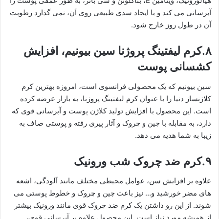
هیالورونیک، ویتامین E، بتاگلوتن و شی باتر، به طور عمقی پوست را
آبرسانی می کند و با ایجاد سدی طبیعی روی آن، نمی گذارد رطوبت
آن در طول روز خارج شود.
۸.کرم لیفتینگ پروژنا سین بیونیم، افزایش
کشسانی پوست
سین بیونیم که یک محصولی فرانسوی است، امروزه بهترین کرم
کلاژنساز دنیا را با عنوان کرم لیفتینگ پروژنا، به بازار عرضه کرده
است. این محصول با افزایش تولید کلاژن پوست و آبرسانی قوی که
دارد، به مقابله با چین و چروک و آثار پیری رفته و پوستی صاف به
زیبا به شما هدیه می دهد.
۹.کرم ضد چروک شب ورونیک
علاوه بر افزایش سن، عوامل محیطی مختلف مانند آلودگی، اشعه
های مضر خورشید و… نیز باعث چین و چروک و خطوط پوستی می
شوند. از این رو داشتن یک کرم ضد چروک قوی مانند ورونیک بیشتر
از همیشه مورد نیاز است. این محصول علاوه بر آبرسانی قوی،