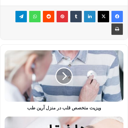
لینکدین
‫تامبلر
‫پین‌ترست
‫رددیت
واتس آپ
تلگرام
چاپ
ویزیت
متخصص
قلب
در
منزل
آرین
طب
ویزیت متخصص قلب در منزل آرین طب
هایفوتراپی،
نسل