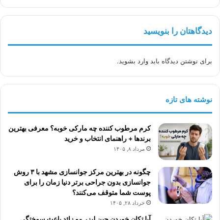
و
ک
م
ا
ب
م
دیدگاهتان را بنویسید
ه
پ
ت
و
ر
ز
برای نوشتن دیدگاه باید
وارد بشوید
.
ا
ی
س
ت
ت
د
ی
ن
نوشته های تازه
ا
د
ق
ا
ر
ن
کرم مرطوب کننده چه مارکی خوبه؟ معرفی بهترین
ص
د
برندها + راهنمای انتخاب و خرید
؟
ر
مرداد ۸, ۱۴۰۵
م
ا
ز
ص
چگونه در بهترین مرکز جوانسازی مشهد با ۳ روش
ا
ف
جوانسازی بدون جراحی برتر دنیا زمان را برای
ی
ه
پوست شما متوقف می‌کنند؟
ا
ا
خرداد ۲۸, ۱۴۰۵
و
ن
م
آیا تکان خوردن حین لیزر مو زائد باعث سوختگی