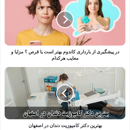
ر
پ
ی
ش
گ
ی
ر
ی
ا
در پیشگیری از بارداری کاندوم بهتر است یا قرص ؟ مزایا و
ز
معایب هرکدام
ب
ا
ب
ر
ه
د
ت
ا
ر
ر
ی
ی
ن
ک
د
ا
ک
ن
ت
د
ر
بهترین دکتر کامپوزیت دندان در اصفهان