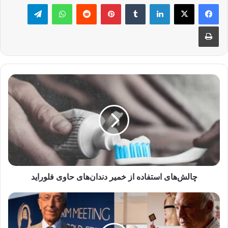
لینکدین
‫تامبلر
‫پین‌ترست
‫رددیت
واتس آپ
تلگرام
چاپ
چالش‌های
استفاده
از
خمیر
دندان‌های
حاوی
فلوراید
چالش‌های استفاده از خمیر دندان‌های حاوی فلوراید
ده
پزشک
مشهور