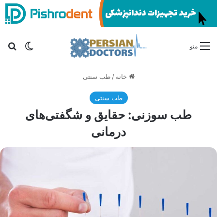
تغییر پو
جس
منو
خانه
/
طب سنتی
طب سنتی
طب سوزنی: حقایق و شگفتی‌های
درمانی