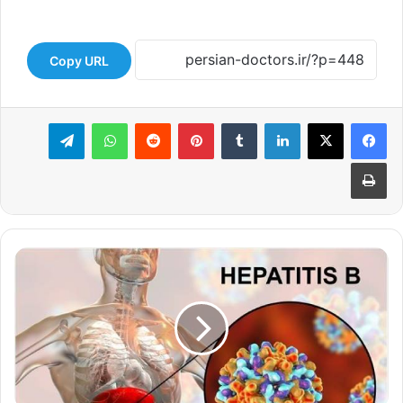
Copy URL
لینکدین
‫تامبلر
‫پین‌ترست
‫رددیت
واتس آپ
تلگرام
چاپ
هر
آنچه
باید
درباره
بیماری
هپاتیت
B
بدانید: