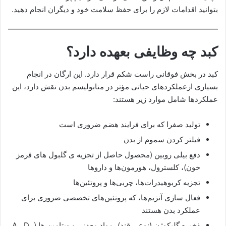
بتوانید اقدامات لازم را برای حفظ سلامت خود و دیگران انجام دهید.
کبد چه وظایفی بعهده دارد؟
کبد در بخش فوقانی راست شکم قرار دارد. این ارگان در انجام
بسیاری ازعملکردهای حیاتی مؤثر در متابولیسم بدن نقش دارد، این
عملکردها شامل موارد زیر هستند:
تولید صفرا که برای فرایند هضم ضروری است
فیلتر کردن سموم از بدن
دفع بیلی روبین (محصول حاصل از تجزیه ی گلبول های قرمز
خون)، کلسترول، هورمون‌ها و داروها
تجزیه کربوهیدرات‌ها، چربی‌ها و پروتئین‌ها
فعال سازی آنزیم‌ها، که پروتئین‌های تخصصی ضروری برای
عملکرد بدن هستند
ذخیره گلیکوژن (نوعی قند)، مواد معدنی و ویتامین ها (A ، D ،