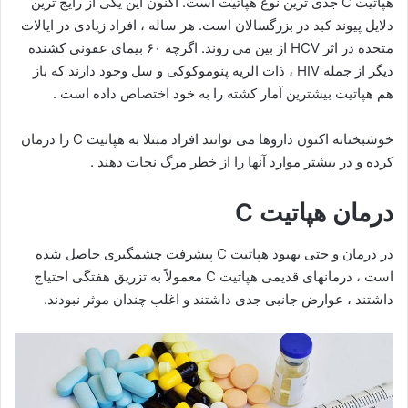
هپاتیت C جدی ترین نوع هپاتیت است. اکنون این یکی از رایج ترین
دلایل پیوند کبد در بزرگسالان است. هر ساله ، افراد زیادی در ایالات
متحده در اثر HCV از بین می روند. اگرچه ۶۰ بیمای عفونی کشنده
دیگر از جمله HIV ، ذات الریه پنوموکوکی و سل وجود دارند که باز
هم هپاتیت بیشترین آمار کشته را به خود اختصاص داده است .
خوشبختانه اکنون داروها می توانند افراد مبتلا به هپاتیت C را درمان
کرده و در بیشتر موارد آنها را از خطر مرگ نجات دهند .
درمان هپاتیت C
در درمان و حتی بهبود هپاتیت C پیشرفت چشمگیری حاصل شده
است ، درمانهای قدیمی هپاتیت C معمولاً به تزریق هفتگی احتیاج
داشتند ، عوارض جانبی جدی داشتند و اغلب چندان موثر نبودند.