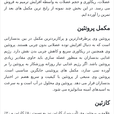
عضلات، ریکاوری و حجم عضلات به واسطه افزایش ترمیم به فروش
می رسد. در این بخش چند نمونه از رایج ترین مکمل های بعد از
تمرین را آورده ایم.
مکمل پروتئین
پروتئین وی پرطرفدارترین و پرکاربردترین مکمل در بین بدنسازانی
است که به دنبال افزایش توده عضلانی بدون چربی هستند. پروتئین
وی همچنین در ریکاوری سریع و کاهش چربی بدن نقش دارد. رژیم
غذایی بدنسازان به منظور عضله سازی باید حاوی مقادیر زیادی
پروتئین باشد. اگر رژیم غذایی نیاز روزانه ورزشکار به پروتئین را بر
آورده نمی سازد، مکمل های پروتئینی جایگزین مناسبی است.
پروتئین وی منبعی از پروتئین با کیفیت و سریع هضم در اختیار
بدنسازان قرار می دهد. پروتئین وی محلول در آب است و به سرعت
به اسیدهای آمینه متابولیزه می شود.
کازئین
علاوه بر پروتئین وی (آب پنیر)، کازئین نیز به نسبت ۸۰٪ کازئین و ۲۰٪