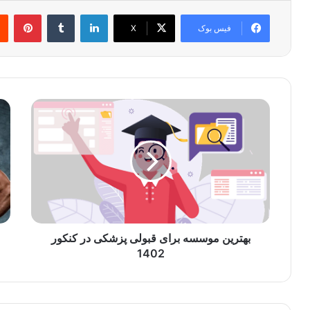
لینکدین
‫تامبلر
‫پین
فیس بوک
X
بهترین
کار
موسسه
مک
برای
های
قبولی
مخت
پزشکی
بدن
در
چی
کنکور
1402
بهترین موسسه برای قبولی پزشکی در کنکور
1402