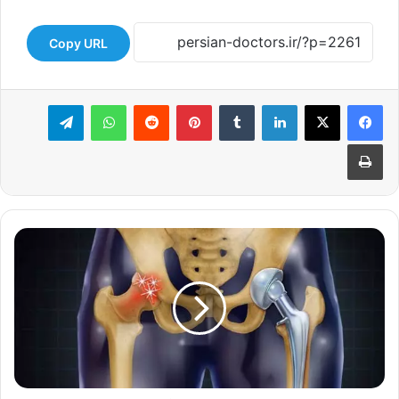
Copy URL
لینکدین
‫تامبلر
‫پین‌ترست
‫رددیت
واتس آپ
تلگرام
چاپ
چالش‌های
جراحی
لگن
و
ران