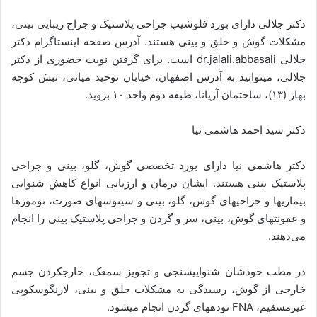
دکتر جلالی دارای بورد فلوشیپ جراحی پلاستیک و جراح زیبایی بینی،
مشکلات گوش و حلق و بینی هستند. آدرس صفحه اینستاگرام دکتر
جلالی dr.jalali.abbasali است. برای گرفتن نوبت حضوری از دکتر
جلالی، می­توانید به آدرس اصفهان، خیابان توحید میانی، نبش کوچه
بهار (۱۳)، ساختمان آریانا، طبقه دوم واحد ۱۰ بروید.
دکتر سید احمد هاشمی نیا
دکتر هاشمی نیا دارای بورد تخصصی گوش، گلو، بینی و جراحی
پلاستیک بینی هستند. ایشان درمان و ارزیابی انواع کاهش شنوایی
بیماری­ها و جراحی­های گوش، گلو، بینی و سینوس­های صورت، تومورها
و عفونت­های گوش، بینی، سر و گردن و جراحی پلاستیک بینی را انجام
می‌دهند.
در مطب خودشان شنوایی­سنجی و تجویز سمعک، خارج­کردن جسم
خارجی از گوش، رسیدگی به مشکلات حلق و بینی، لارنگوسکوپی
غیرمسقیم، FNA توده­های گردن انجام می­شود.