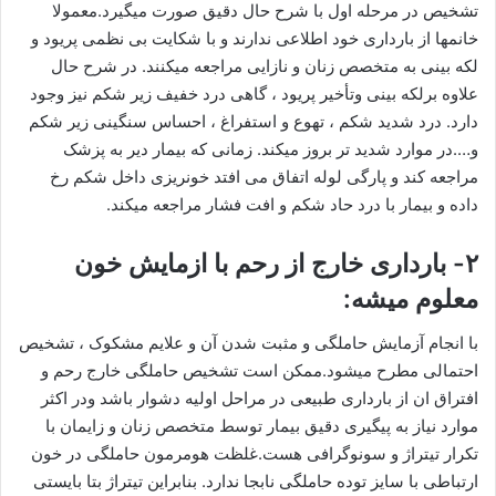
تشخیص در مرحله اول با شرح حال دقیق صورت میگیرد.معمولا
خانمها از بارداری خود اطلاعی ندارند و با شکایت بی نظمی پریود و
لکه بینی به متخصص زنان و نازایی مراجعه میکنند. در شرح حال
علاوه برلکه بینی وتأخیر پریود ، گاهی درد خفیف زیر شکم نیز وجود
دارد. درد شدید شکم ، تهوع و استفراغ ، احساس سنگینی زیر شکم
و….در موارد شدید تر بروز میکند. زمانی که بیمار دیر به پزشک
مراجعه کند و پارگی لوله اتفاق می افتد خونریزی داخل شکم رخ
داده و بیمار با درد حاد شکم و افت فشار مراجعه میکند.
۲- بارداری خارج از رحم با ازمایش خون
معلوم میشه:
با انجام آزمایش حاملگی و مثبت شدن آن و علایم مشکوک ، تشخیص
احتمالی مطرح میشود.ممکن است تشخیص حاملگی خارج رحم و
افتراق ان از بارداری طبیعی در مراحل اولیه دشوار باشد ودر اکثر
موارد نیاز به پیگیری دقیق بیمار توسط متخصص زنان و زایمان با
تکرار تیتراژ و سونوگرافی هست.غلظت هومرمون حاملگی در خون
ارتباطی با سایز توده حاملگی نابجا ندارد. بنابراین تیتراژ بتا بایستی