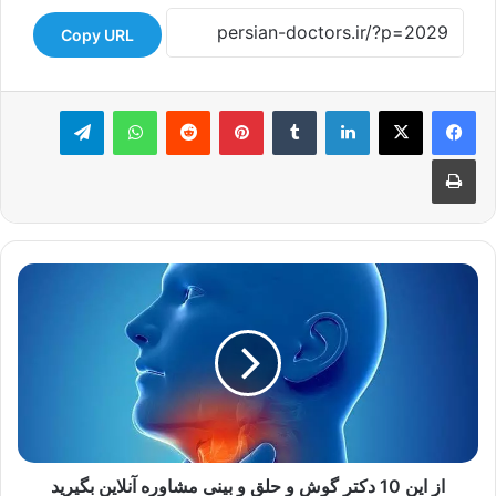
Copy URL
لینکدین
‫تامبلر
‫پین‌ترست
‫رددیت
واتس آپ
تلگرام
چاپ
از
این
10
دکتر
گوش
و
حلق
و
بینی
مشاوره
از این 10 دکتر گوش و حلق و بینی مشاوره آنلاین بگیرید