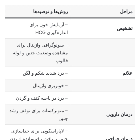
مراحل
روش‌ها و توصیه‌ها
– آزمایش خون برای
تشخیص
اندازه‌گیری HCG
– سونوگرافی واژینال برای
مشاهده وضعیت جنین و لوله
فالوپ
علائم
– درد شدید شکم و لگن
– خونریزی واژینال
– درد در ناحیه کتف و گردن
– متوترکسات برای توقف رشد
درمان دارویی
جنین
– لاپاراسکوپی برای جداسازی
درمان جراحی
جنین یا بافت باقی‌مانده از بدن