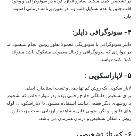
در تشخیص کمک میکند. سایزو اندازه توده در سونوگرافی و وجود
قلب جنین یا عدم تشکیل قلب و….در تعیین برنامه درمانی اهمیت
دارد.
۴- سونوگرافی داپلر:
داپلر سونوگرافی یا سونورنگی معمولا بطور روتین انجام نمیشود.اما
در مواردی که سونوگرافی واژینال معمولی مشکوک باشد میتواند
کمک کننده باشد.
۵- لاپاراسکوپی :
لاپاراسکوپی یک روش کم تهاجمی و تست استاندارد اصلی
برای تشخیص حاملگی خارج رحمی بوده ودر موارد خاص که تشخیص
با روشهای دیگر قطعی نباشد استفاده میشود. با لاپاراسکوپی ، لوله
های فالوپ و لگن بخوبی قابل مشاهده و ارزیابی است.مزیت این
روش ، امکان تشخیص و درمان همزمان می باشد.
۶- کورتاژ تشخیصی