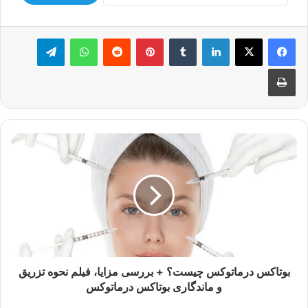
لینکدین
‫تامبلر
‫پین‌ترست
‫رددیت
واتس آپ
تلگرام
چاپ
بوتاکس
درماتوکس
چیست؟
+
بررسی
مزایا،
فیلم
نحوه
تزریق
و
بوتاکس درماتوکس چیست؟ + بررسی مزایا، فیلم نحوه تزریق
ماندگاری
و ماندگاری بوتاکس درماتوکس
بوتاکس