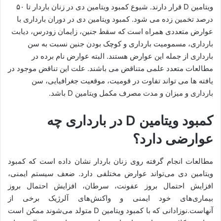
ویتامین D قرار دارند. شیوع کمبود ویتامین دی در زنان باردار تا ۵۰
درصد تخمین زده می شود. کمبود ویتامین دی در دوران بارداری با
عوارض متعددی همراه است که سقط جنین، زایمان زودرس، دیابت
بارداری، مسمومیت بارداری و کوچک بودن جنین نسبت به سن
بارداری از جمله این عوارض هستند. البته عوارض نام برده در
مطالعات متعدد علمی متناقض می باشند. علت این تناقض موجود در
یافته ها می تواند تفاوت در قومیت، موقعیت جغرافیایی، سن
بارداری و میزان و مدت مصرف مکمل ویتامین D باشد.
کمبود ویتامین D در بارداری چه
عوارضی دارد؟
مطالعات انجام گرفته روی زنان باردار نشان داده است که کمبود
ویتامین دی می‌تواند عوارض مختلفی دارد. ضعف سیستم ایمنی،
افزایش احتمال بروز عفونت، سرطان، افزایش احتمال بروز
بیماری‌های خود ایمنی و واکنش‌های آلرژیک برخی از
آنهاست.نوزادانی که با کمبود ویتامین D متولد می‌شوند ممکن است