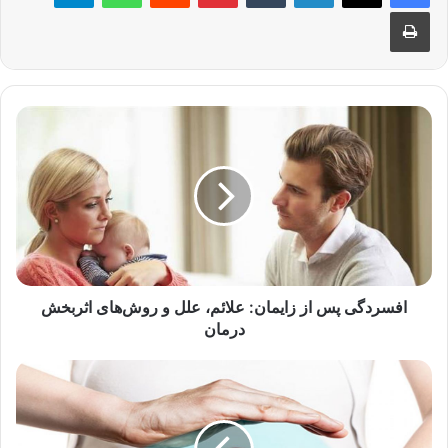
چاپ
افسردگی
پس
از
زایمان:
علائم،
علل
و
روش‌های
اثربخش
درمان
افسردگی پس از زایمان: علائم، علل و روش‌های اثربخش
درمان
عفونت
قارچی
واژینال
در