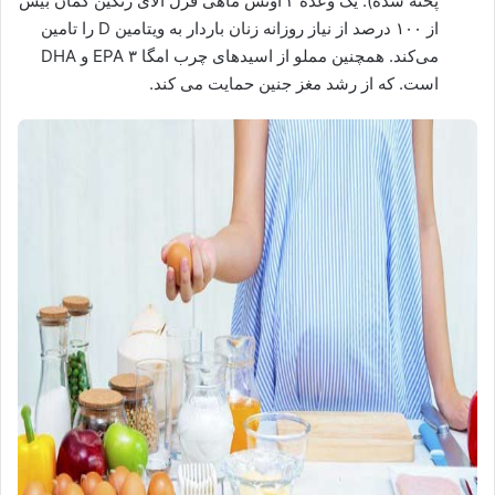
پخته شده). یک وعده ۳ اونس ماهی قزل آلای رنگین کمان بیش
از ۱۰۰ درصد از نیاز روزانه زنان باردار به ویتامین D را تامین
می‌کند. همچنین مملو از اسیدهای چرب امگا ۳ EPA و DHA
است. که از رشد مغز جنین حمایت می کند.