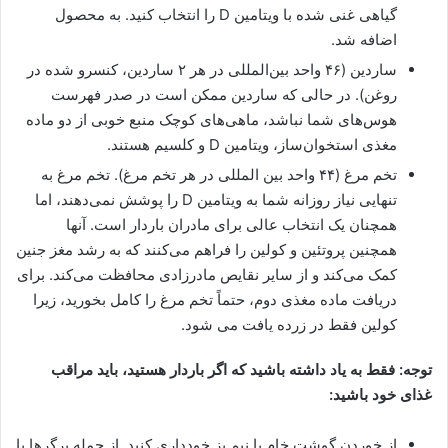
گیاهی غنی شده با ویتامین D را انتخاب کنید. به محصول
اضافه شد.
ساردین (۴۶ واحد بین‌المللی در هر ۲ ساردین، کنسرو شده در
روغن). در حالی که ساردین ممکن است در صدر فهرست
هوس‌های شما نباشد، ماهی‌های کوچک منبع خوبی از دو ماده
مغذی استخوان‌ساز، ویتامین D و کلسیم هستند.
تخم مرغ (۴۴ واحد بین المللی در هر تخم مرغ). تخم مرغ به
تنهایی نیاز روزانه شما به ویتامین D را پوشش نمی‌دهند، اما
همچنان یک انتخاب عالی برای مادران باردار است. آنها
همچنین پروتئین و کولین را فراهم می‌کنند که به رشد مغز جنین
کمک می‌کند و از سایر نقایص مادرزادی محافظت می‌کند. برای
دریافت ماده مغذی دوم، حتماً تخم مرغ را کامل بخورید، زیرا
کولین فقط در زرده یافت می شود.
توجه: فقط به یاد داشته باشید که اگر باردار هستید، باید مراقب
غذای خود باشید:
از خوردن گوشت خام یا نیم پز خودداری کنید. از جمله برگرها یا