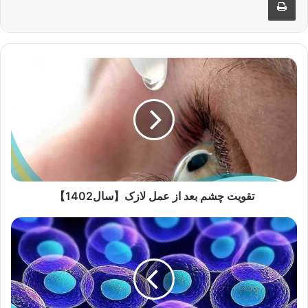
تقویت
چشم
بعد
از
عمل
لازک【سال1402】
تقویت چشم بعد از عمل لازک【سال1402】
چه
بیماری
هایی
با
سلول
های