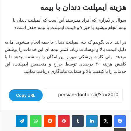
هزینه ایمپلنت دندان با بیمه
سوال پر تکراری که افراد میپرسند این است که ایمپلنت دندان با
بیمه انجام میشود یا خیر ؟ و قیمت ایمپلنت با بیمه چقدر است؟
در ابتدا باید بگوییم که بله ایمپلنت دندان با بیمه انجام میشود. اما به
دلیل قیمت بالا و نوسانات زیاد، کمتر بیمه ای این خدمات را پوشش
میدهد. ولی کارت پزشکی مهراز این امکان را به شما میدهد تا با
کاهش هزینه ۳۰ درصدی توسط جراح و متخصص ایمپلنت، این
خدمات را با کیفیت بالا و ضمانت ماندگاری دریافت نمایید.
Copy URL
لینکدین
‫تامبلر
‫پین‌ترست
‫رددیت
واتس آپ
تلگرام
چاپ