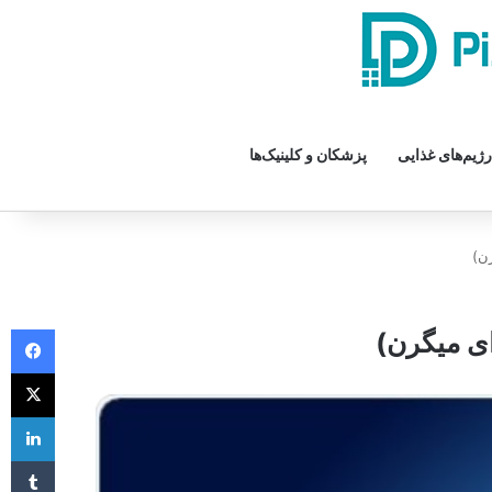
رژیم‌های غذایی
پزشکان و کلینیک‌ها
تماس با ما
درباره ما
ن)
فیس 
ی میگرن)
X
لی
‫تا