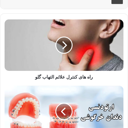
راه
های
کنترل
علائم
التهاب
گلو
راه های کنترل علائم التهاب گلو
ارتودنسی
دندان
خرگوشی