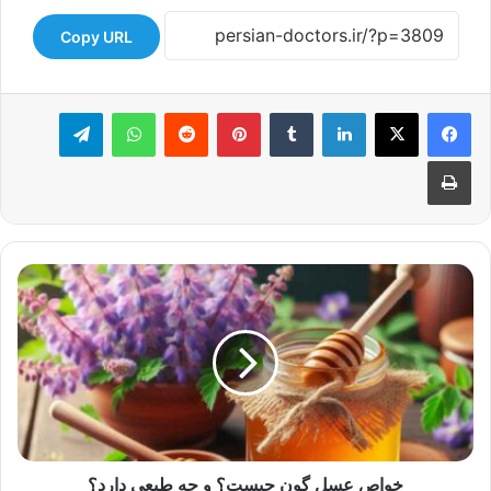
Copy URL
لینکدین
‫تامبلر
‫پین‌ترست
‫رددیت
واتس آپ
تلگرام
چاپ
خواص
عسل
گون
چیست؟
و
چه
طبعی
دارد؟
خواص عسل گون چیست؟ و چه طبعی دارد؟