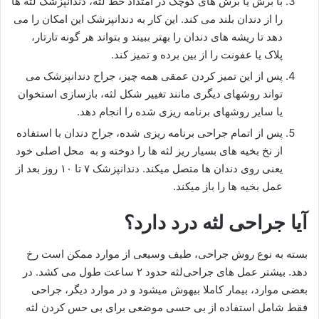
با برش یا برش های کوچک در امتداد خط لثه، دندانپزشک لثه ها
را از دندان بلند می کند. این کار به دندانپزشک این امکان را می
دهد تا ریشه های دندان را بهتر ببیند و بتواند هر گونه تارتار،
پلاک یا عفونت را از بین برده و تمیز کند.
پس از این تمیز کردن عمقی همه چیز، جراح دندانپزشک می
تواند روشهای دیگری مانند تغییر شکل لثه، بازسازی استخوان
یا سایر روشهای برنامه ریزی شده را انجام دهد.
پس از اتمام جراحی برنامه ریزی شده، جراح دندان با استفاده
از نخ بخیه های بسیار ریز لثه ها را دوخته و به محل اصلی خود
یعنی روی دندان ها متصل میکند. دندانپزشک ۷ تا ۱۰ روز بعد از
عمل بخیه ها را باز میکند.
آیا جراحی لثه درد دارد؟
بسته به نوع روش جراحی، طیف وسیعی از موارد ممکن است رخ
دهد. بیشتر عمل های جراحی‌لثه حدود ۲ ساعت طول می کشد. در
بعضی موارد، بیمار کاملا بیهوش میشود و در موارد دیگر، جراحی
فقط شامل استفاده از بی حسی موضعی برای بی حس کردن لثه