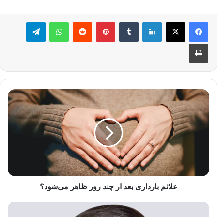
لینکدین
‫تامبلر
‫پین‌ترست
‫رددیت
واتس آپ
تلگرام
چاپ
علائم
بارداری
بعد
از
چند
روز
ظاهر
می‌شود؟
علائم بارداری بعد از چند روز ظاهر می‌شود؟
همه
چیز