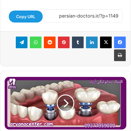
Copy URL
لینکدین
‫تامبلر
‫پین‌ترست
‫رددیت
واتس آپ
تلگرام
چاپ
ایمپلنت
دندان
چیست؟
قیمت
ایمپلنت
دندان؟