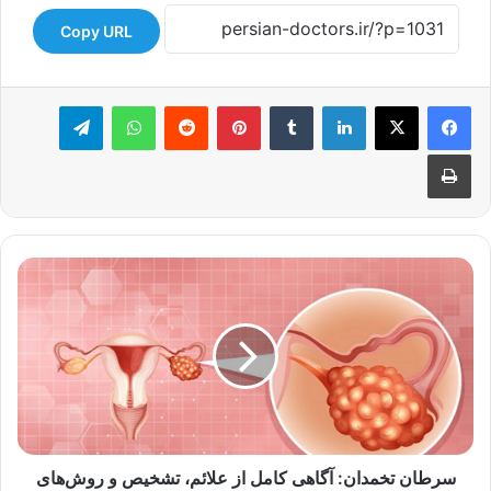
Copy URL
لینکدین
‫تامبلر
‫پین‌ترست
‫رددیت
واتس آپ
تلگرام
چاپ
سرطان
تخمدان:
آگاهی
کامل
از
علائم،
تشخیص
و
روش‌های
درمانی
سرطان تخمدان: آگاهی کامل از علائم، تشخیص و روش‌های