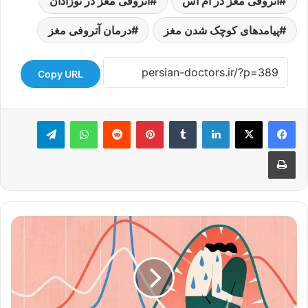
آتروفی مغز در ام اس
آتروفی مغز در نوزادان
پیامدهای کوچک شدن مغز
درمان آتروفی مغز
Copy URL
لینکدین
‫تامبلر
‫پین‌ترست
‫رددیت
واتس آپ
تلگرام
چاپ
سندرم
پیش
از
قاعدگی
(PMS):
علائم،