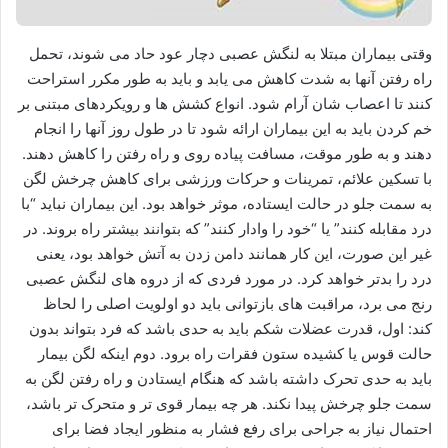
وقتی بیماران مبتلا به لنگش عصبی دچار عود حاد می شوند، تحمل
راه رفتن آنها به شدت کاهش می یابد و باید به طور مکرر استراحت
کنند تا اعصاب شان آرام شود. انواع کشش ها و رویکردهای مبتنی بر
خم کردن باید به این بیماران ارائه شود تا در طول روز آنها را انجام
دهند و به طور موقت، مسافت پیاده روی و راه رفتن را کاهش دهند.
با تسکین علائم، تمرینات و حرکات ورزشی برای کاهش چرخش لگن
به سمت جلو در حالت ایستاده، موثر خواهد بود. این بیماران نباید “با
درد مقابله کنند” یا “خود را وادار کنند” که بتوانند بیشتر راه بروند. در
غیر این صورت، این کار همانند دامن زدن به آتش خواهد بود، یعنی
درد را بدتر خواهد کرد. در مورد فردی که از دروه های لنگش عصبی
رنج می برد، مراقبت های بازتوانی باید دو اولویت اصلی را لحاظ
کند: اول، قدرت عضلات شکم باید به حدی باشد که فرد بتواند بدون
حالت قوس یا کشیده ستون فقرات راه برود. دوم اینکه لگن بیمار
باید به حدی تحرک داشته باشد که هنگام ایستادن و راه رفتن لگن به
سمت جلو چرخش پیدا نکند. هر چه بیمار قوی تر و متحرک تر باشد،
احتمال نیاز به جراحی برای رفع فشار به منظور ایجاد فضا برای