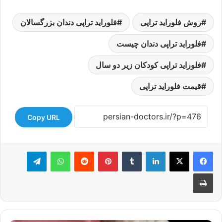
روش فلوراید تراپی
فلوراید تراپی دندان بزرگسالان
فلوراید تراپی دندان چیست
فلوراید تراپی کودکان زیر دو سال
قیمت فلوراید تراپی
Copy URL
لینکدین
‫تامبلر
‫پین‌ترست
‫رددیت
واتس آپ
تلگرام
چاپ