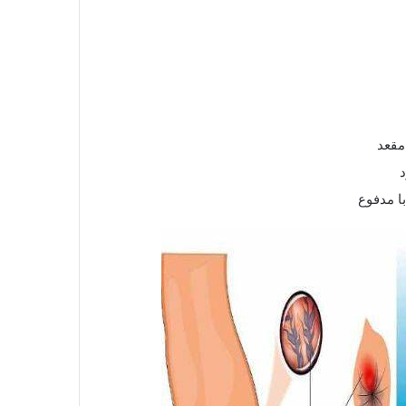
مقعد
د
ا مدفوع