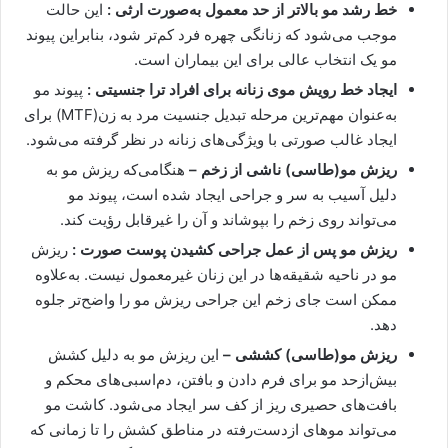
خط رشد مو بالاتر از حد معمول به‌صورت ارثی :
این حالت
موجب می‌شود که زنانگی چهره فرد کم‌تر شود، بنابراین پیوند
مو یک انتخاب عالی برای این بیماران است.
ایجاد خط رویش موی زنانه برای افراد ترا جنسیتی :
پیوند مو
به‌عنوان مهم‌ترین مرحله تبدیل جنسیت مرد به زن(MTF) برای
ایجاد غالب صورتی با ویژگی‌های زنانه در نظر گرفته می‌شود.
ریزش مو(طاسی) ناشی از زخم –
هنگامی‌که ریزش مو به
دلیل آسیب به سر و جراحی ایجاد شده است، پیوند مو
می‌تواند روی زخم را بپوشاند و آن را غیرقابل رؤیت کند.
ریزش مو پس از عمل جراحی کشیدن پوست صورت :
ریزش
مو در ناحیه شقیقه‌ها در این زنان غیرمعمول نیست. به‌علاوه
ممکن است جای زخم این جراحی ریزش مو را واضح‌تر جلوه
دهد.
ریزش مو(طاسی) کششی –
این ریزش مو به دلیل کشش
بیش‌ازحد مو برای فرم دادن و بافتن، دم‌اسبی‌های محکم و
بافت‌های حصیری ریز از کف سر ایجاد می‌شود. کاشت مو
می‌تواند موهای ازدست‌رفته در مناطق کشش را تا زمانی که