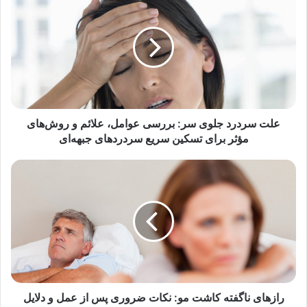
سردرد
جلوی
سر:
بررسی
عوامل،
علائم
و
روش‌های
مؤثر
علت سردرد جلوی سر: بررسی عوامل، علائم و روش‌های
برای
مؤثر برای تسکین سریع سردردهای جبهه‌ای
تسکین
سریع
رازهای
سردردهای
ناگفته
جبهه‌ای
کاشت
مو:
نکات
ضروری
پس
از
عمل
و
رازهای ناگفته کاشت مو: نکات ضروری پس از عمل و دلایل