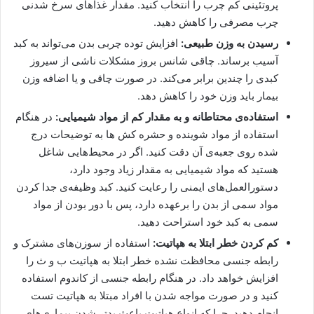
پروتئینی کم چرب را انتخاب کنید. مقدار غذاهای سرخ شدنی
چرب مصرفی را کاهش دهید.
رسیدن به وزن طبیعی:
افزایش توده چربی بدن می‌تواند به کبد
آسیب برساند. چاقی شانس بروز مشکلات ناشی از سیروز
کبدی را چندین برابر می‌کند. در صورت چاقی و یا اضافه وزن
بیمار باید وزن خود را کاهش دهد.
استفاده‌ی محتاطانه و به مقدار کم از مواد شیمیایی:
در هنگام
استفاده از مواد شوینده و حشره کش ها به توضیحات درج
شده روی جعبه‌ی آن دقت کنید. اگر در محیط‌هایی شاغل
هستید که مواد شیمیایی به مقدار زیاد وجود دارد،
دستورالعمل‌های ایمنی را رعایت کنید. کبد وظیفه‌ی جدا کردن
مواد سمی از بدن را برعهده دارد، پس با دور بودن از مواد
سمی به کبد خود استراحت دهید.
کم کردن خطر ابتلا به هپاتیت:
استفاده از سوزن‌های مشترک و
رابطه جنسی محافظت نشده خطر ابتلا به هپاتیت ب و ث را
افزایش خواهد داد. در هنگام رابطه جنسی از کاندوم استفاده
کنید و در صورت مواجه شدن با افراد مبتلا به هپاتیت تست
انجام دهید‌. چرا که انواع هپاتیت باعث بدتر شدن بیماری‌های