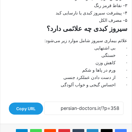
۳- نقاط قرمز رنگ
۴- پیشرفت سیروز کبدی یا نارسایی کبد
۵- مصرف الکل
سیروز کبدی چه علائمی دارد؟
علائم بیماری سیروز شامل موارد زیر می‌شود:
· بی اشتهایی
· خستگی
· کاهش وزن
· ورم در پاها و شکم
· از دست دادن عملکرد جنسی
· احساس گیجی و خواب آلودگی
Copy URL
لینکدین
‫تامبلر
‫پین‌ترست
‫رددیت
واتس آپ
تلگرام